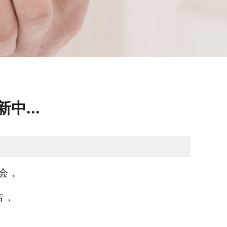
中...
会，
告，