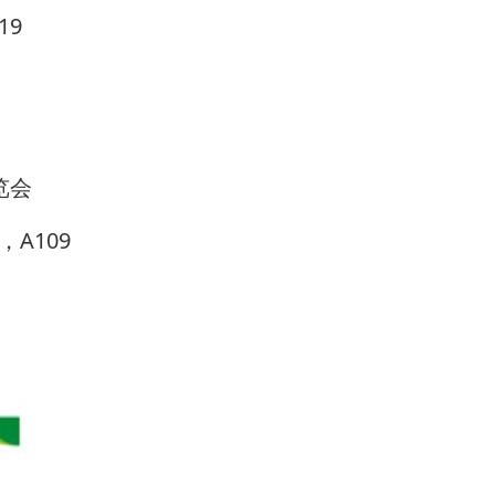
19
展览会
A109