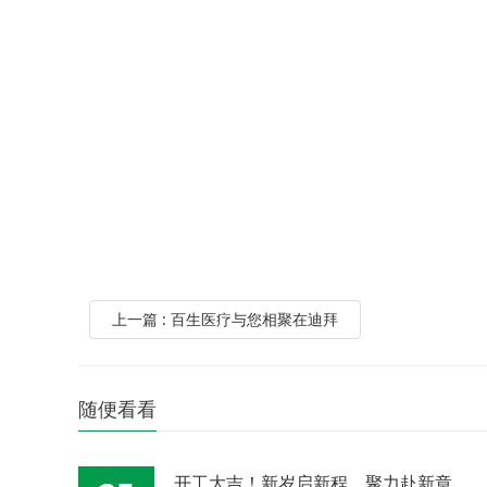
上一篇 : 百生医疗与您相聚在迪拜
随便看看
开工大吉！新岁启新程，聚力赴新章